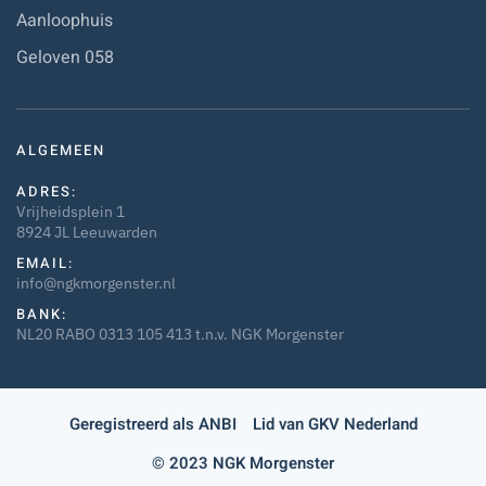
Aanloophuis
Geloven 058
ALGEMEEN
ADRES:
Vrijheidsplein 1
8924 JL Leeuwarden
EMAIL:
info@ngkmorgenster.nl
BANK:
NL20 RABO 0313 105 413 t.n.v. NGK Morgenster
Geregistreerd als ANBI
Lid van GKV Nederland
© 2023 NGK Morgenster