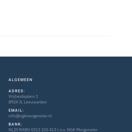
ALGEMEEN
ADRES:
Vrijheidsplein 1
8924 JL Leeuwarden
EMAIL:
info@ngkmorgenster.nl
BANK:
NL20 RABO 0313 105 413 t.n.v. NGK Morgenster