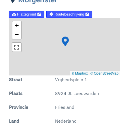
Plattegrond
Routebeschrijving
+
−
© Mapbox
|
© OpenStreetMap
Straat
Vrijheidsplein 1
Plaats
8924 JL Leeuwarden
Provincie
Friesland
Land
Nederland